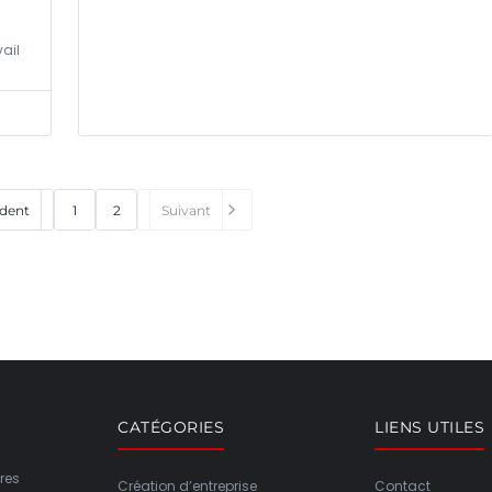
ail
dent
1
2
Suivant
CATÉGORIES
LIENS UTILES
res
Création d’entreprise
Contact