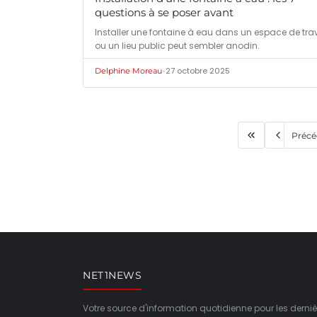
questions à se poser avant
Installer une fontaine à eau dans un espace de trav
ou un lieu public peut sembler anodin.
•
27 octobre 2025
Delphine Moreau
Précé
NET1NEWS
Votre source d'information quotidienne pour les derniè