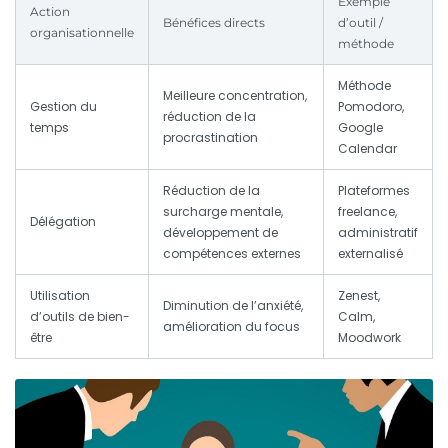
Exemple
Action
Bénéfices directs
d’outil /
organisationnelle
méthode
Méthode
Meilleure concentration,
Gestion du
Pomodoro,
réduction de la
temps
Google
procrastination
Calendar
Réduction de la
Plateformes
surcharge mentale,
freelance,
Délégation
développement de
administratif
compétences externes
externalisé
Utilisation
Zenest,
Diminution de l’anxiété,
d’outils de bien-
Calm,
amélioration du focus
être
Moodwork