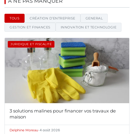
Net1news - Blog d'actualités et
À NE PAS MANQUER
TOUS
CRÉATION D’ENTREPRISE
GENERAL
GESTION ET FINANCES
INNOVATION ET TECHNOLOGIE
JURIDIQUE ET FISCALITÉ
3 solutions malines pour financer vos travaux de
maison
•
4 août 2026
Delphine Moreau