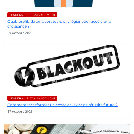
LEADERSHIP ET MANAGEMENT
Quels profils de collaborateurs privilégier pour accélérer la
croissance ?
29 octobre 2025
LEADERSHIP ET MANAGEMENT
Comment transformer un échec en levier de réussite future ?
17 octobre 2025