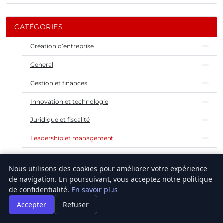
CATÉGORIES
Création d’entreprise
General
Gestion et finances
Innovation et technologie
Juridique et fiscalité
Leadership et management
Marketing et communication
Nous utilisons des cookies pour améliorer votre expérience
Stratégie et développement
de navigation. En poursuivant, vous acceptez notre politique
de confidentialité.
En savoir plus
Vie d’entrepreneur
Accepter
Refuser