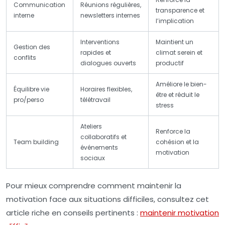
Communication
Réunions régulières,
transparence et
interne
newsletters internes
l’implication
Interventions
Maintient un
Gestion des
rapides et
climat serein et
conflits
dialogues ouverts
productif
Améliore le bien-
Équilibre vie
Horaires flexibles,
être et réduit le
pro/perso
télétravail
stress
Ateliers
Renforce la
collaboratifs et
Team building
cohésion et la
événements
motivation
sociaux
Pour mieux comprendre comment maintenir la
motivation face aux situations difficiles, consultez cet
article riche en conseils pertinents :
maintenir motivation