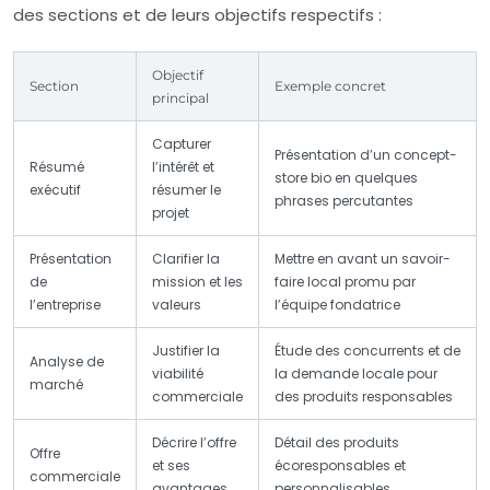
des sections et de leurs objectifs respectifs :
Objectif
Section
Exemple concret
principal
Capturer
Présentation d’un concept-
Résumé
l’intérêt et
store bio en quelques
exécutif
résumer le
phrases percutantes
projet
Présentation
Clarifier la
Mettre en avant un savoir-
de
mission et les
faire local promu par
l’entreprise
valeurs
l’équipe fondatrice
Justifier la
Étude des concurrents et de
Analyse de
viabilité
la demande locale pour
marché
commerciale
des produits responsables
Décrire l’offre
Détail des produits
Offre
et ses
écoresponsables et
commerciale
avantages
personnalisables