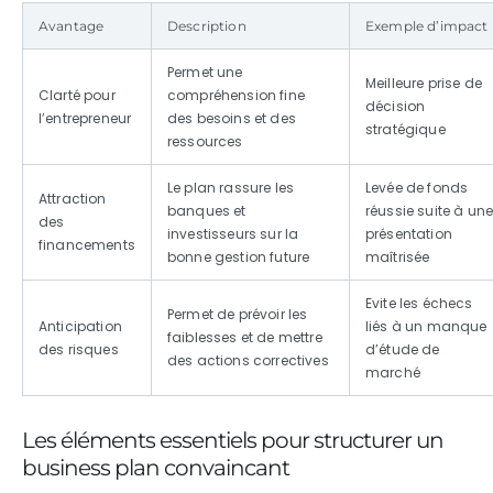
Avantage
Description
Exemple d’impact
Permet une
Meilleure prise de
Clarté pour
compréhension fine
décision
l’entrepreneur
des besoins et des
stratégique
ressources
Le plan rassure les
Levée de fonds
Attraction
banques et
réussie suite à un
des
investisseurs sur la
présentation
financements
bonne gestion future
maîtrisée
Evite les échecs
Permet de prévoir les
Anticipation
liés à un manque
faiblesses et de mettre
des risques
d’étude de
des actions correctives
marché
Les éléments essentiels pour structurer un
business plan convaincant