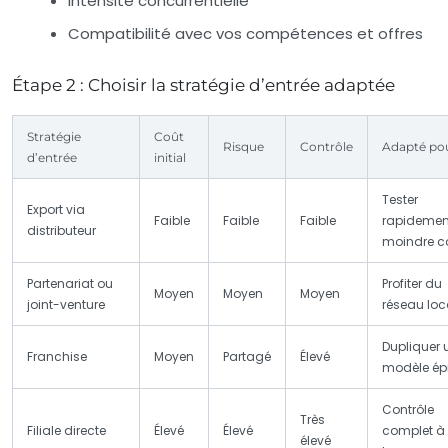
Intensité concurrentielle
Compatibilité avec vos compétences et offres
Étape 2 : Choisir la stratégie d’entrée adaptée
Stratégie
Coût
Risque
Contrôle
Adapté po
d’entrée
initial
Tester
Export via
Faible
Faible
Faible
rapidement
distributeur
moindre c
Partenariat ou
Profiter du
Moyen
Moyen
Moyen
joint-venture
réseau loc
Dupliquer 
Franchise
Moyen
Partagé
Élevé
modèle ép
Contrôle
Très
Filiale directe
Élevé
Élevé
complet à
élevé