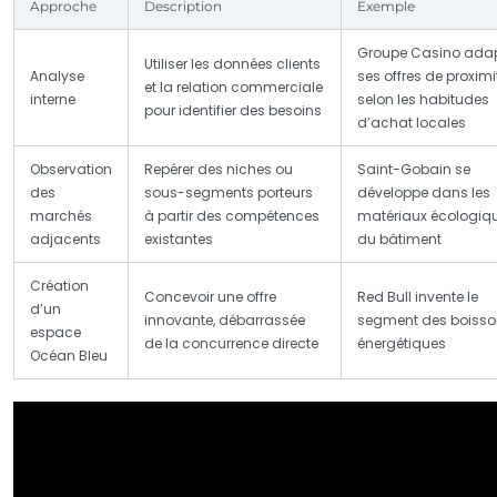
Approche
Description
Exemple
Groupe Casino ada
Utiliser les données clients
Analyse
ses offres de proximi
et la relation commerciale
interne
selon les habitudes
pour identifier des besoins
d’achat locales
Observation
Repérer des niches ou
Saint-Gobain se
des
sous-segments porteurs
développe dans les
marchés
à partir des compétences
matériaux écologiq
adjacents
existantes
du bâtiment
Création
Concevoir une offre
Red Bull invente le
d’un
innovante, débarrassée
segment des boisso
espace
de la concurrence directe
énergétiques
Océan Bleu