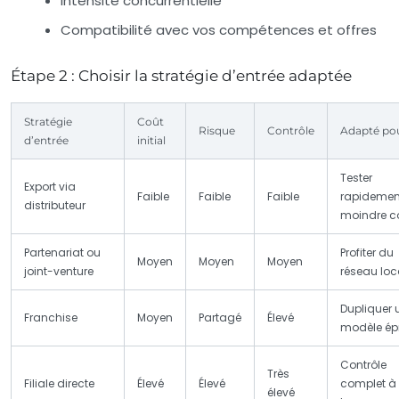
Intensité concurrentielle
Compatibilité avec vos compétences et offres
Étape 2 : Choisir la stratégie d’entrée adaptée
Stratégie
Coût
Risque
Contrôle
Adapté po
d’entrée
initial
Tester
Export via
Faible
Faible
Faible
rapidement
distributeur
moindre c
Partenariat ou
Profiter du
Moyen
Moyen
Moyen
joint-venture
réseau loc
Dupliquer 
Franchise
Moyen
Partagé
Élevé
modèle ép
Contrôle
Très
Filiale directe
Élevé
Élevé
complet à
élevé