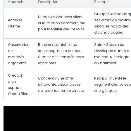
Approche
Description
Exemple
Groupe Casino ada
Utiliser les données clients
Analyse
ses offres de proximi
et la relation commerciale
interne
selon les habitudes
pour identifier des besoins
d’achat locales
Observation
Repérer des niches ou
Saint-Gobain se
des
sous-segments porteurs
développe dans les
marchés
à partir des compétences
matériaux écologiq
adjacents
existantes
du bâtiment
Création
Concevoir une offre
Red Bull invente le
d’un
innovante, débarrassée
segment des boisso
espace
de la concurrence directe
énergétiques
Océan Bleu