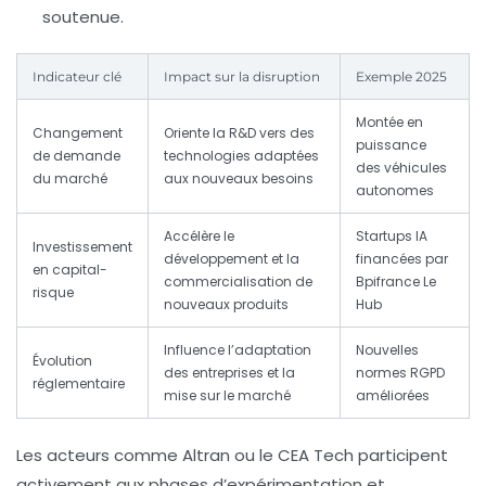
soutenue.
Indicateur clé
Impact sur la disruption
Exemple 2025
Montée en
Changement
Oriente la R&D vers des
puissance
de demande
technologies adaptées
des véhicules
du marché
aux nouveaux besoins
autonomes
Accélère le
Startups IA
Investissement
développement et la
financées par
en capital-
commercialisation de
Bpifrance Le
risque
nouveaux produits
Hub
Influence l’adaptation
Nouvelles
Évolution
des entreprises et la
normes RGPD
réglementaire
mise sur le marché
améliorées
Les acteurs comme Altran ou le CEA Tech participent
activement aux phases d’expérimentation et