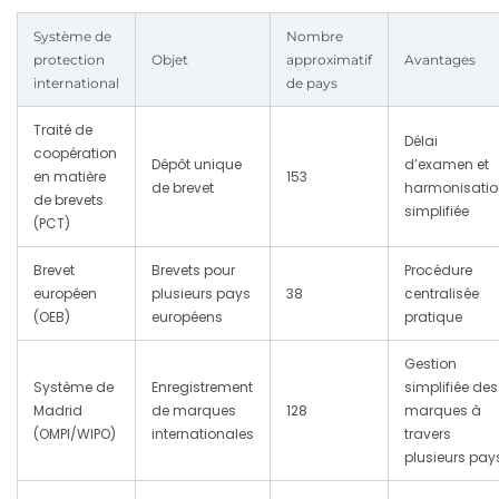
Système de
Nombre
protection
Objet
approximatif
Avantages
international
de pays
Traité de
Délai
coopération
Dépôt unique
d’examen et
en matière
153
de brevet
harmonisatio
de brevets
simplifiée
(PCT)
Brevet
Brevets pour
Procédure
européen
plusieurs pays
38
centralisée
(OEB)
européens
pratique
Gestion
Système de
Enregistrement
simplifiée des
Madrid
de marques
128
marques à
(OMPI/WIPO)
internationales
travers
plusieurs pay