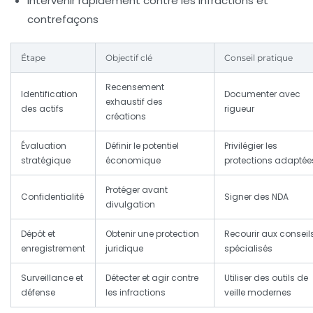
Intervenir rapidement contre les infractions et
contrefaçons
Étape
Objectif clé
Conseil pratique
Recensement
Identification
Documenter avec
exhaustif des
des actifs
rigueur
créations
Évaluation
Définir le potentiel
Privilégier les
stratégique
économique
protections adaptée
Protéger avant
Confidentialité
Signer des NDA
divulgation
Dépôt et
Obtenir une protection
Recourir aux conseil
enregistrement
juridique
spécialisés
Surveillance et
Détecter et agir contre
Utiliser des outils de
défense
les infractions
veille modernes