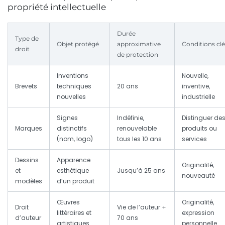
propriété intellectuelle
Durée
Type de
Objet protégé
approximative
Conditions clé
droit
de protection
Inventions
Nouvelle,
Brevets
techniques
20 ans
inventive,
nouvelles
industrielle
Signes
Indéfinie,
Distinguer de
Marques
distinctifs
renouvelable
produits ou
(nom, logo)
tous les 10 ans
services
Dessins
Apparence
Originalité,
et
esthétique
Jusqu’à 25 ans
nouveauté
modèles
d’un produit
Œuvres
Originalité,
Droit
Vie de l’auteur +
littéraires et
expression
d’auteur
70 ans
artistiques
personnelle