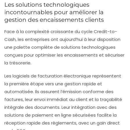
Les solutions technologiques
moyen de paiement (
j
) :
Taux d’automatisation (%)
incontournables pour améliorer la
:
gestion des encaissements clients
50%
Simuler
Face à la complexité croissante du cycle Credit-to-
Cash, les entreprises ont aujourd’hui à leur disposition
Résultats estimés
une palette complète de solutions technologiques
conçues pour optimiser les encaissements et sécuriser
(Hypothèses : BFR moyen par facture = 240€)
la trésorerie.
Les logiciels de facturation électronique
représentent
la première étape vers une gestion rapide et
automatisée. Ils assurent l’émission conforme des
factures, leur envoi immédiat au client et la traçabilité
intégrale des documents. Leur intégration avec des
solutions de paiement en ligne sécurisées facilite la
réception rapide des règlements, avec un gain direct