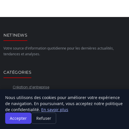
NET1NEWS
Votre source d'information quotidienne pour les dernières actualités,
tendances et analyses.
CATÉGORIES
Création d’entreprise
General
Nous utilisons des cookies pour améliorer votre expérience
de navigation. En poursuivant, vous acceptez notre politique
Gestion et finances
de confidentialité.
En savoir plus
Innovation et technologie
Accepter
Refuser
Juridique et fiscalité