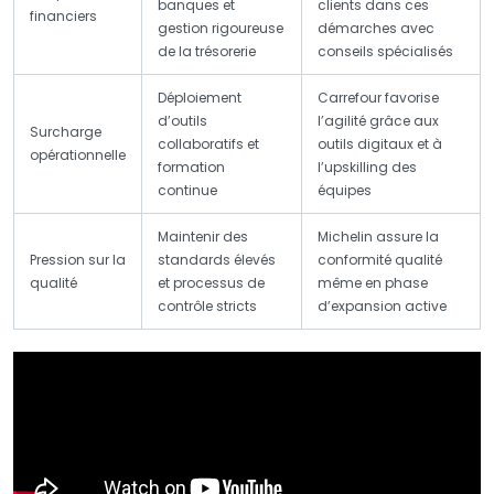
banques et
clients dans ces
financiers
gestion rigoureuse
démarches avec
de la trésorerie
conseils spécialisés
Déploiement
Carrefour favorise
d’outils
l’agilité grâce aux
Surcharge
collaboratifs et
outils digitaux et à
opérationnelle
formation
l’upskilling des
continue
équipes
Maintenir des
Michelin assure la
Pression sur la
standards élevés
conformité qualité
qualité
et processus de
même en phase
contrôle stricts
d’expansion active