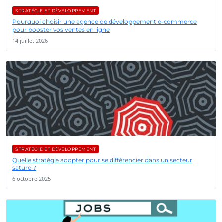
STRATÉGIE ET DÉVELOPPEMENT
Pourquoi choisir une agence de développement e-commerce
pour booster vos ventes en ligne
14 juillet 2026
STRATÉGIE ET DÉVELOPPEMENT
Quelle stratégie adopter pour se différencier dans un secteur
saturé ?
6 octobre 2025