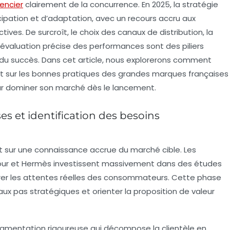
rencier
clairement de la concurrence. En 2025, la stratégie
icipation et d’adaptation, avec un recours accru aux
ives. De surcroît, le choix des canaux de distribution, la
l’évaluation précise des performances sont des piliers
 du succès. Dans cet article, nous explorerons comment
nt sur les bonnes pratiques des grandes marques françaises
our dominer son marché dès le lancement.
s et identification des besoins
 sur une connaissance accrue du marché cible. Les
four et Hermès investissent massivement dans des études
ffrer les attentes réelles des consommateurs. Cette phase
aux pas stratégiques et orienter la proposition de valeur
mentation rigoureuse qui décompose la clientèle en