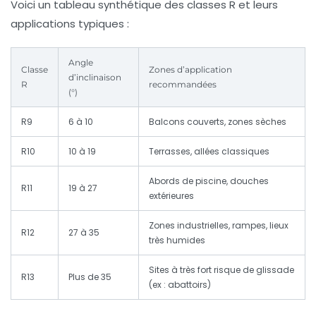
Voici un tableau synthétique des classes R et leurs
applications typiques :
Angle
Classe
Zones d’application
d’inclinaison
R
recommandées
(°)
R9
6 à 10
Balcons couverts, zones sèches
R10
10 à 19
Terrasses, allées classiques
Abords de piscine, douches
R11
19 à 27
extérieures
Zones industrielles, rampes, lieux
R12
27 à 35
très humides
Sites à très fort risque de glissade
R13
Plus de 35
(ex : abattoirs)