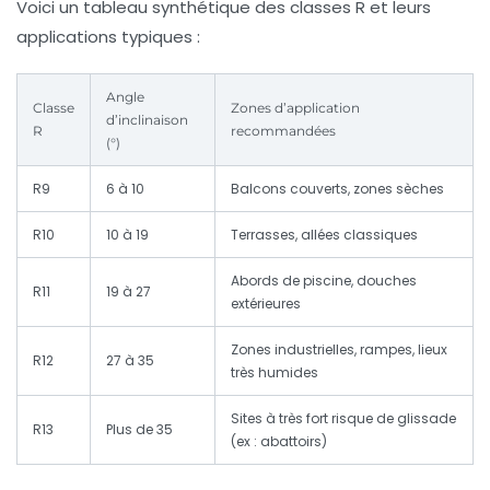
Voici un tableau synthétique des classes R et leurs
applications typiques :
Angle
Classe
Zones d’application
d’inclinaison
R
recommandées
(°)
R9
6 à 10
Balcons couverts, zones sèches
R10
10 à 19
Terrasses, allées classiques
Abords de piscine, douches
R11
19 à 27
extérieures
Zones industrielles, rampes, lieux
R12
27 à 35
très humides
Sites à très fort risque de glissade
R13
Plus de 35
(ex : abattoirs)