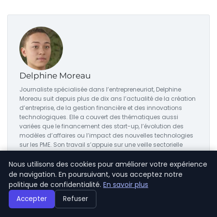
Delphine Moreau
Journaliste spécialisée dans l’entrepreneuriat, Delphine
Moreau suit depuis plus de dix ans l’actualité de la création
d’entreprise, de la gestion financière et des innovations
technologiques. Elle a couvert des thématiques aussi
variées que le financement des start-up, l’évolution des
modèles d’affaires ou l’impact des nouvelles technologies
sur les PME. Son travail s’appuie sur une veille sectorielle
rigoureuse et de nombreux entretiens avec dirigeants et
experts.
Nous utilisons des cookies pour améliorer votre expérience
de navigation. En poursuivant, vous acceptez notre
Voir tous les articles →
politique de confidentialité.
En savoir plus
Accepter
Refuser
ARTICLES SIMILAIRES