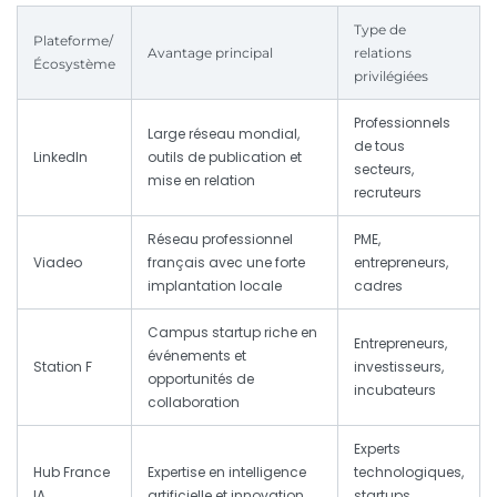
Type de
Plateforme/
Avantage principal
relations
Écosystème
privilégiées
Professionnels
Large réseau mondial,
de tous
LinkedIn
outils de publication et
secteurs,
mise en relation
recruteurs
Réseau professionnel
PME,
Viadeo
français avec une forte
entrepreneurs,
implantation locale
cadres
Campus startup riche en
Entrepreneurs,
événements et
Station F
investisseurs,
opportunités de
incubateurs
collaboration
Experts
Hub France
Expertise en intelligence
technologiques,
IA
artificielle et innovation
startups,