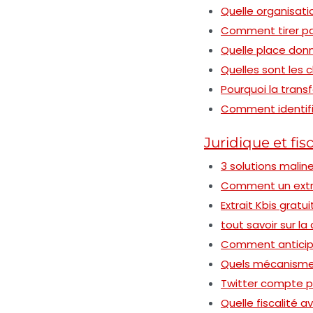
Quelle organisatio
Comment tirer part
Quelle place donn
Quelles sont les c
Pourquoi la trans
Comment identifie
Juridique et fisc
3 solutions malin
Comment un extrait
Extrait Kbis gratu
tout savoir sur l
Comment anticiper 
Quels mécanismes 
Twitter compte pr
Quelle fiscalité 