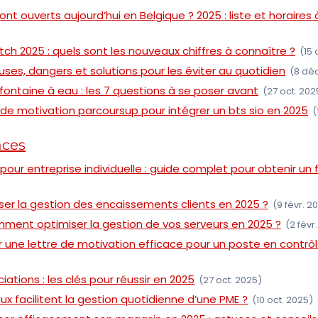
nt ouverts aujourd’hui en Belgique ? 2025 : liste et horaires
tch 2025 : quels sont les nouveaux chiffres à connaître ?
(15 
auses, dangers et solutions pour les éviter au quotidien
(8 dé
 fontaine à eau : les 7 questions à se poser avant
(27 oct. 202
de motivation parcoursup pour intégrer un bts sio en 2025
(
nces
 pour entreprise individuelle : guide complet pour obtenir u
r la gestion des encaissements clients en 2025 ?
(9 févr. 2
mment optimiser la gestion de vos serveurs en 2025 ?
(2 févr
une lettre de motivation efficace pour un poste en contrôl
ations : les clés pour réussir en 2025
(27 oct. 2025)
aux facilitent la gestion quotidienne d’une PME ?
(10 oct. 2025)