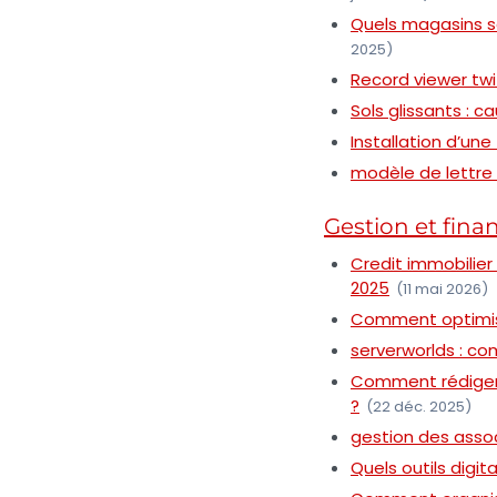
Quels magasins so
2025)
Record viewer twi
Sols glissants : c
Installation d’une
modèle de lettre 
Gestion et fina
Credit immobilier
2025
(11 mai 2026)
Comment optimise
serverworlds : co
Comment rédiger 
?
(22 déc. 2025)
gestion des associ
Quels outils digit