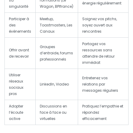
sa
formations (Le
énergie régulièrement
singularité
Wagon, BPIfrance)
Participer à
Meetup,
Soignez vos pitchs,
des
Toastmasters, Les
soyez ouvert aux
événements
Canaux
rencontres
Partagez vos
Groupes
Offrir avant
ressources sans
d’entraide, forums
de recevoir
attendre de retour
professionnels
immédiat
Utiliser
Entretenez vos
réseaux
LinkedIn, Viadeo
relations par
sociaux
messages réguliers
pros
Adopter
Discussions en
Pratiquez l’empathie et
l’écoute
face à face ou
répondez
active
virtuelles
efficacement