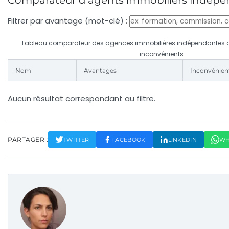
Filtrer par avantage (mot-clé) :
Tableau comparateur des agences immobilières indépendantes a
inconvénients
Nom
Avantages
Inconvénien
Aucun résultat correspondant au filtre.
PARTAGER :
TWITTER
FACEBOOK
LINKEDIN
WH