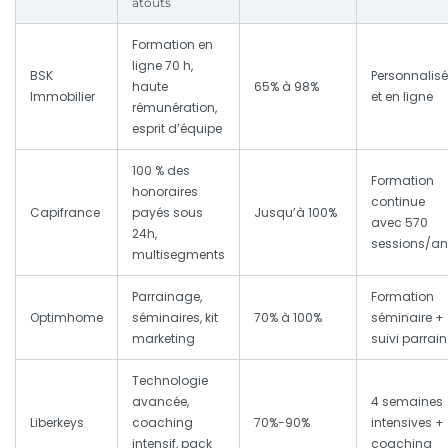
atouts
Formation en
ligne 70 h,
BSK
Personnalis
haute
65% à 98%
Immobilier
et en ligne
rémunération,
esprit d’équipe
100 % des
Formation
honoraires
continue
Capifrance
payés sous
Jusqu’à 100%
avec 570
24h,
sessions/an
multisegments
Parrainage,
Formation
Optimhome
séminaires, kit
70% à 100%
séminaire +
marketing
suivi parrain
Technologie
avancée,
4 semaines
Liberkeys
coaching
70%-90%
intensives +
intensif, pack
coaching