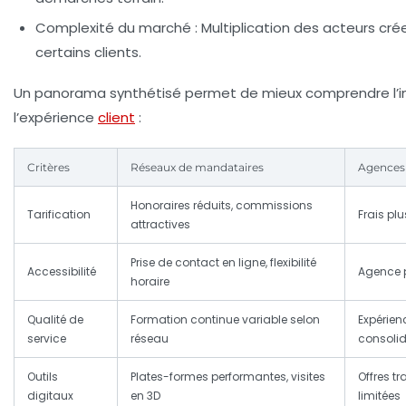
Complexité du marché :
Multiplication des acteurs cré
certains clients.
Un panorama synthétisé permet de mieux comprendre l’i
l’expérience
client
:
Critères
Réseaux de mandataires
Agences 
Honoraires réduits, commissions
Tarification
Frais plu
attractives
Prise de contact en ligne, flexibilité
Accessibilité
Agence p
horaire
Qualité de
Formation continue variable selon
Expérienc
service
réseau
consoli
Outils
Plates-formes performantes, visites
Offres t
digitaux
en 3D
limitées