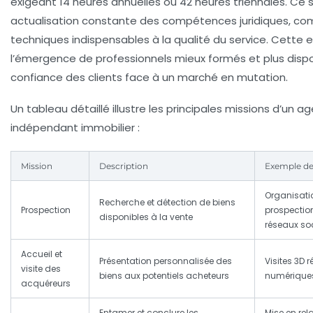
exigeant 14 heures annuelles ou 42 heures triennales. Ce s
actualisation constante des compétences juridiques, co
techniques indispensables à la qualité du service. Cette 
l’émergence de professionnels mieux formés et plus dispon
confiance des clients face à un marché en mutation.
Un tableau détaillé illustre les principales missions d’un 
indépendant immobilier :
Mission
Description
Exemple de
Organisatio
Recherche et détection de biens
Prospection
prospection
disponibles à la vente
réseaux so
Accueil et
Présentation personnalisée des
Visites 3D r
visite des
biens aux potentiels acheteurs
numériques
acquéreurs
Entamer et conclure les
Mise en rel