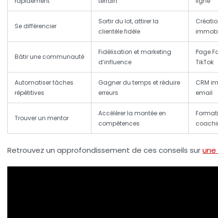
rapidement
terrain
ligne
Sortir du lot, attirer la
Créatio
Se différencier
clientèle fidèle
immobil
Fidélisation et marketing
Page F
Bâtir une communauté
d’influence
TikTok
Automatiser tâches
Gagner du temps et réduire
CRM im
répétitives
erreurs
email
Accélérer la montée en
Formati
Trouver un mentor
compétences
coachi
Retrouvez un approfondissement de ces conseils sur
une