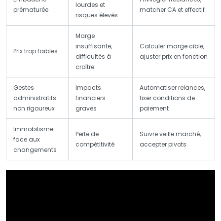
lourdes et
prématurée
matcher CA et effectif
risques élevés
Marge
insuffisante,
Calculer marge cible,
Prix trop faibles
difficultés à
ajuster prix en fonction
croître
Gestes
Impacts
Automatiser relances,
administratifs
financiers
fixer conditions de
non rigoureux
graves
paiement
Immobilisme
Perte de
Suivre veille marché,
face aux
compétitivité
accepter pivots
changements