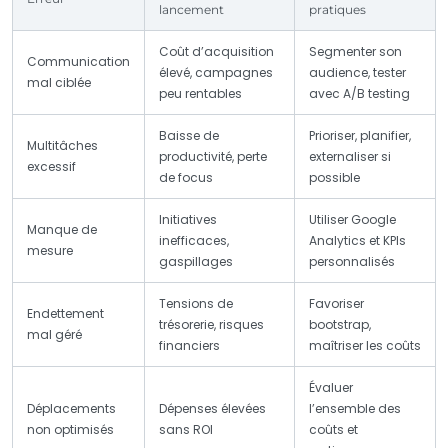
lancement
pratiques
Coût d’acquisition
Segmenter son
Communication
élevé, campagnes
audience, tester
mal ciblée
peu rentables
avec A/B testing
Baisse de
Prioriser, planifier,
Multitâches
productivité, perte
externaliser si
excessif
de focus
possible
Initiatives
Utiliser Google
Manque de
inefficaces,
Analytics et KPIs
mesure
gaspillages
personnalisés
Tensions de
Favoriser
Endettement
trésorerie, risques
bootstrap,
mal géré
financiers
maîtriser les coûts
Évaluer
Déplacements
Dépenses élevées
l’ensemble des
non optimisés
sans ROI
coûts et