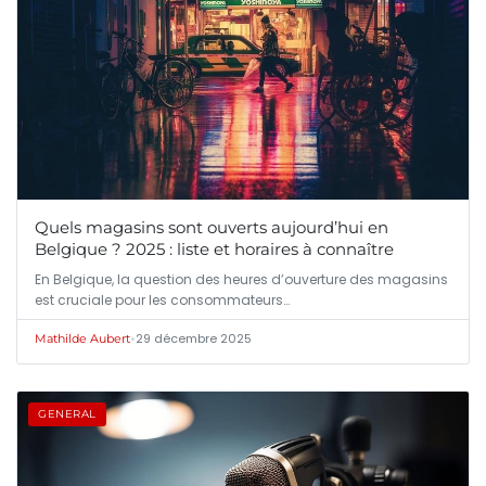
Quels magasins sont ouverts aujourd’hui en
Belgique ? 2025 : liste et horaires à connaître
En Belgique, la question des heures d’ouverture des magasins
est cruciale pour les consommateurs…
•
29 décembre 2025
Mathilde Aubert
GENERAL