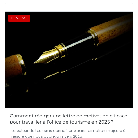
GENERAL
Comment rédiger une lettre de motivation efficace
pour travailler à l’office de tourisme en 2025 ?
Le secteur du tourisme connaît une transformation majeure à
mesure que nous avançons vers 2025.