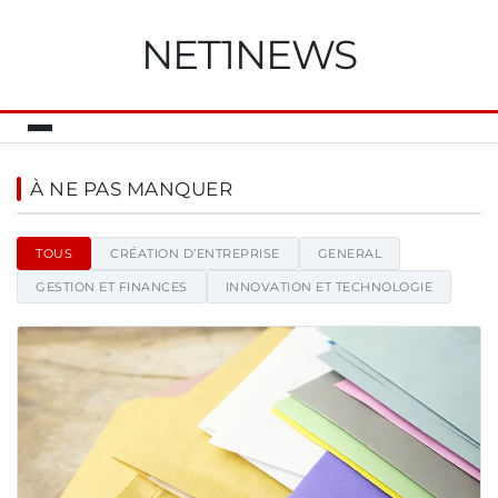
NET1NEWS
Net1news - Blog d'actualités et
À NE PAS MANQUER
TOUS
CRÉATION D’ENTREPRISE
GENERAL
GESTION ET FINANCES
INNOVATION ET TECHNOLOGIE