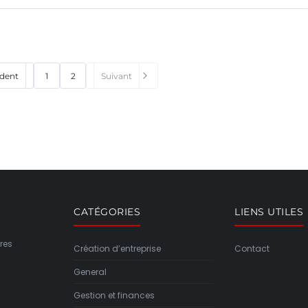
dent
1
2
Suivant
CATÉGORIES
LIENS UTILES
res
Création d’entreprise
Contact
General
Gestion et finances