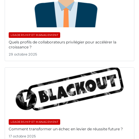
LEADERSHIP ET MANAGEMENT
Quels profils de collaborateurs privilégier pour accélérer la
croissance ?
29 octobre 2025
LEADERSHIP ET MANAGEMENT
Comment transformer un échec en levier de réussite future ?
17 octobre 2025