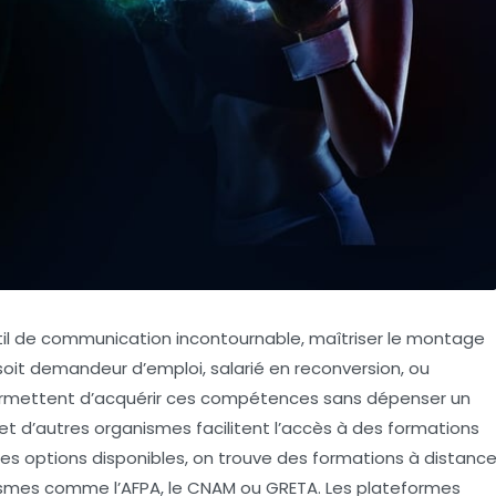
til de communication incontournable, maîtriser le montage
soit demandeur d’emploi, salarié en reconversion, ou
ermettent d’acquérir ces compétences sans dépenser un
 et d’autres organismes facilitent l’accès à des formations
i les options disponibles, on trouve des formations à distanc
ismes comme l’AFPA, le CNAM ou GRETA. Les plateformes