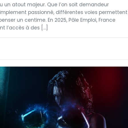
u un atout majeur. Que l’on soit demandeur
 simplement passionné, différentes voies permettent
nser un centime. En 2025, Pôle Emploi, France
nt l’accès à des […]