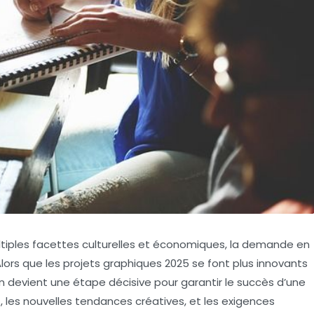
tiples facettes culturelles et économiques, la demande en
lors que les
projets graphiques 2025
se font plus innovants
n
devient une étape décisive pour garantir le succès d’une
ils, les nouvelles tendances créatives, et les exigences