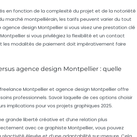
s en fonction de la complexité du projet et de la notoriété
du marché montpelliérain, les tarifs peuvent varier du tout
ne agence design Montpellier si vous visez une prestation clé
ntpellier si vous privilégiez la flexibilité et un contact
 et les modalités de paiement doit impérativement faire
ersus agence design Montpellier : quelle
freelance Montpellier
et
agence design Montpellier
offre
soins professionnels. Savoir laquelle de ces options choisir
urs implications pour vos projets graphiques 2025.
e grande liberté créative et d’une relation plus
 directement avec ce
graphiste Montpellier
, vous pouvez
e réactivité élevée et d’une adaptabilité sur-mesure. Cela