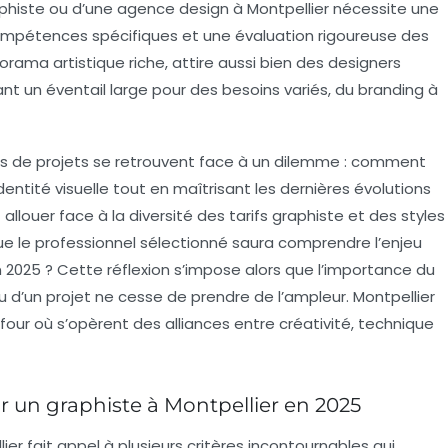
raphiste ou d’une agence design à Montpellier nécessite une
ompétences spécifiques et une évaluation rigoureuse des
orama artistique riche, attire aussi bien des designers
ant un éventail large pour des besoins variés, du branding à
urs de projets se retrouvent face à un dilemme : comment
dentité visuelle tout en maîtrisant les dernières évolutions
allouer face à la diversité des
tarifs graphiste
et des styles
e le professionnel sélectionné saura comprendre l’enjeu
 2025 ? Cette réflexion s’impose alors que l’importance du
 d’un projet ne cesse de prendre de l’ampleur. Montpellier
our où s’opèrent des alliances entre créativité, technique
sir un graphiste à Montpellier en 2025
ier fait appel à plusieurs critères incontournables qui