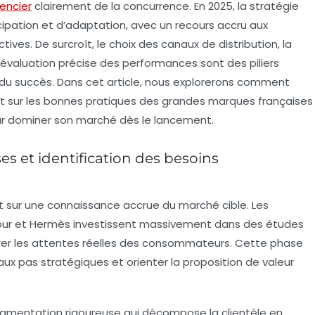
rencier
clairement de la concurrence. En 2025, la stratégie
icipation et d’adaptation, avec un recours accru aux
ives. De surcroît, le choix des canaux de distribution, la
l’évaluation précise des performances sont des piliers
 du succès. Dans cet article, nous explorerons comment
nt sur les bonnes pratiques des grandes marques françaises
our dominer son marché dès le lancement.
s et identification des besoins
 sur une connaissance accrue du marché cible. Les
four et Hermès investissent massivement dans des études
ffrer les attentes réelles des consommateurs. Cette phase
aux pas stratégiques et orienter la proposition de valeur
mentation rigoureuse qui décompose la clientèle en