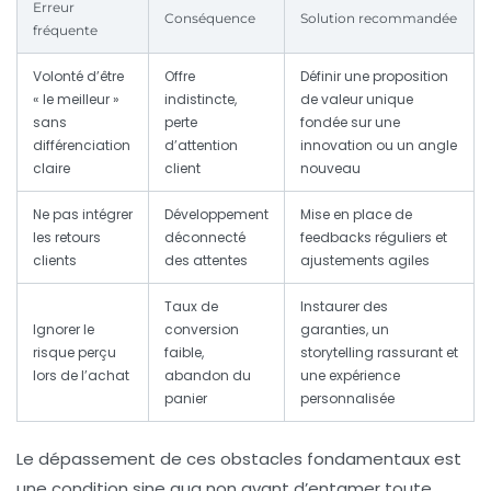
Erreur
Conséquence
Solution recommandée
fréquente
Volonté d’être
Offre
Définir une
proposition
« le meilleur »
indistincte,
de valeur unique
sans
perte
fondée sur une
différenciation
d’attention
innovation
ou un angle
claire
client
nouveau
Ne pas intégrer
Développement
Mise en place de
les retours
déconnecté
feedbacks réguliers et
clients
des attentes
ajustements agiles
Taux de
Instaurer des
Ignorer le
conversion
garanties, un
risque perçu
faible,
storytelling rassurant et
lors de l’achat
abandon du
une expérience
panier
personnalisée
Le dépassement de ces obstacles fondamentaux est
une condition sine qua non avant d’entamer toute