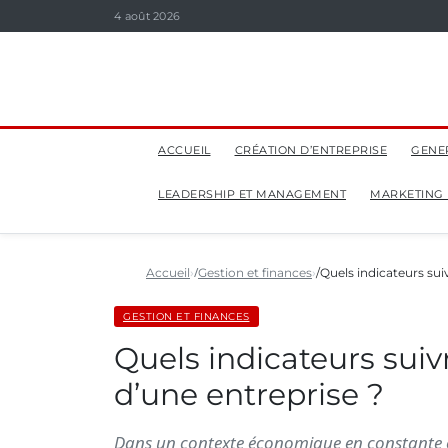
4 août 2026
ACCUEIL
CRÉATION D’ENTREPRISE
GENE
LEADERSHIP ET MANAGEMENT
MARKETING
Accueil
Gestion et finances
Quels indicateurs su
GESTION ET FINANCES
Quels indicateurs suiv
d’une entreprise ?
Dans un contexte économique en constante é