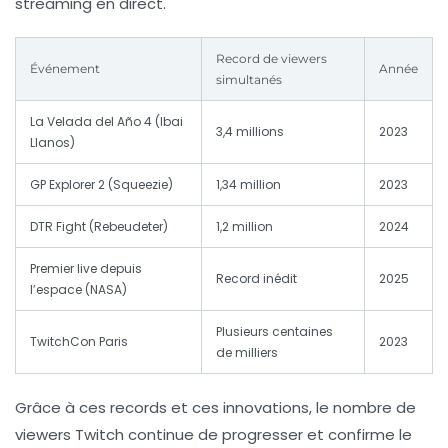
streaming en direct.
Record de viewers
Événement
Année
simultanés
La Velada del Año 4 (Ibai
3,4 millions
2023
Llanos)
GP Explorer 2 (Squeezie)
1,34 million
2023
DTR Fight (Rebeudeter)
1,2 million
2024
Premier live depuis
Record inédit
2025
l’espace (NASA)
Plusieurs centaines
TwitchCon Paris
2023
de milliers
Grâce à ces records et ces innovations,
le nombre de
viewers Twitch
continue de progresser et confirme le