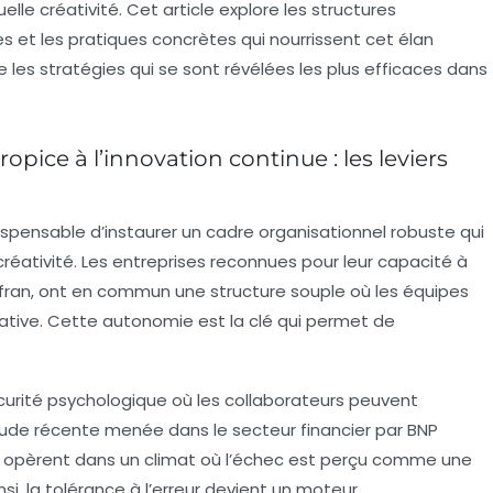
le créativité. Cet article explore les structures
s et les pratiques concrètes qui nourrissent cet élan
 les stratégies qui se sont révélées les plus efficaces dans
pice à l’innovation continue : les leviers
indispensable d’instaurer un cadre organisationnel robuste qui
a créativité. Les entreprises reconnues pour leur capacité à
afran, ont en commun une structure souple où les équipes
ative. Cette autonomie est la clé qui permet de
écurité psychologique où les collaborateurs peuvent
tude récente menée dans le secteur financier par BNP
s opèrent dans un climat où l’échec est perçu comme une
i, la tolérance à l’erreur devient un moteur