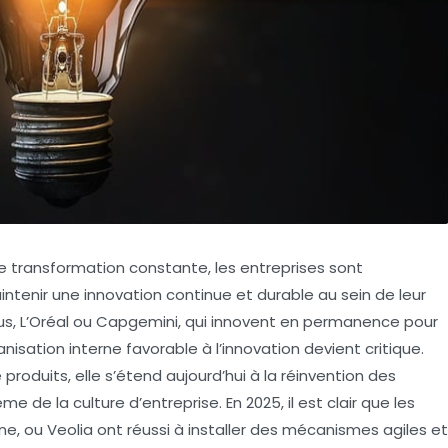
 transformation constante, les entreprises sont
tenir une innovation continue et durable au sein de leur
bus, L’Oréal ou Capgemini, qui innovent en permanence pour
nisation interne favorable à l’innovation devient critique.
e produits, elle s’étend aujourd’hui à la réinvention des
e la culture d’entreprise. En 2025, il est clair que les
e, ou Veolia ont réussi à installer des mécanismes agiles et