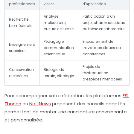
professionnels
visées
d’application
Analyse
Participation à un
Recherche
moléculaire,
projet pharmaceutique
biomédicale
culture cellulaire
ou thèse en laboratoire
Pédagogie,
Encadrement de
Enseignement
communication
travaux pratiques ou
supérieur
scientifique
conférences
Projets de
Conservation
Biologie de
réintroduction
d’espèces
terrain, éthologie
d’espèces menacées
Pour accompagner votre rédaction, les plateformes
ESL
Thonon
ou
Net1News
proposent des conseils adaptés
permettant de monter une candidature convaincante
et personnalisée.