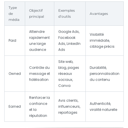
Type
Objectif
Exemples
de
Avantages
principal
d’outils
média
Atteindre
Google Ads,
Visibilité
rapidement
Facebook
Paid
immédiate,
une large
Ads, LinkedIn
ciblage précis
audience
Ads
Site web,
Contrôle du
blog, pages
Durabilité,
Owned
message et
réseaux
personnalisation
fidélisation
sociaux,
du contenu
Canva
Renforcer la
Avis clients,
confiance
Authenticité,
Earned
influenceurs,
et la
viralité naturelle
reportages
réputation