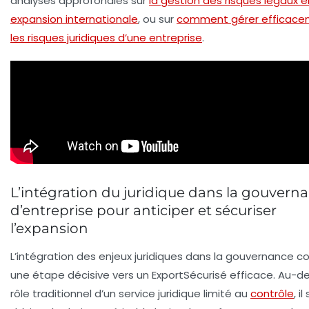
analyses approfondies sur
la gestion des risques légaux e
expansion internationale
, ou sur
comment gérer efficac
les risques juridiques d’une entreprise
.
L’intégration du juridique dans la gouvern
d’entreprise pour anticiper et sécuriser
l’expansion
L’intégration des enjeux juridiques dans la gouvernance c
une étape décisive vers un ExportSécurisé efficace. Au-d
rôle traditionnel d’un service juridique limité au
contrôle
, il