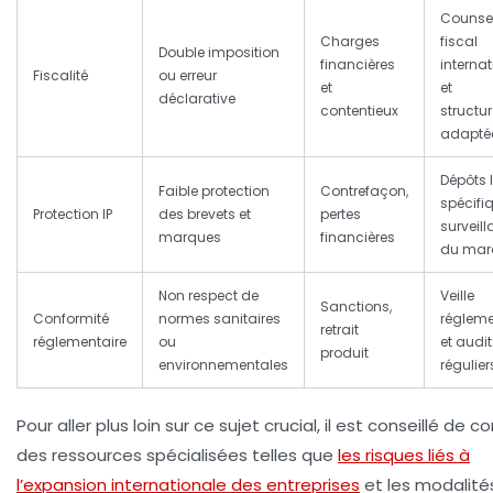
Counse
Charges
fiscal
Double imposition
financières
internat
Fiscalité
ou erreur
et
et
déclarative
contentieux
structu
adapté
Dépôts 
Faible protection
Contrefaçon,
spécifi
Protection IP
des brevets et
pertes
surveil
marques
financières
du mar
Non respect de
Veille
Sanctions,
Conformité
normes sanitaires
régleme
retrait
réglementaire
ou
et audit
produit
environnementales
régulier
Pour aller plus loin sur ce sujet crucial, il est conseillé de c
des ressources spécialisées telles que
les risques liés à
l’expansion internationale des entreprises
et les modalité