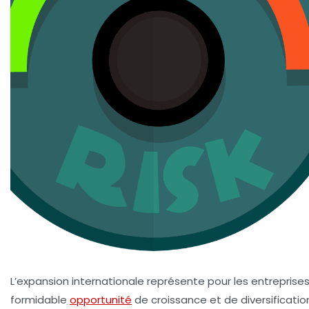
L’expansion internationale représente pour les entreprise
formidable
opportunité
de croissance et de diversificatio