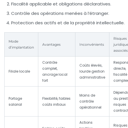
Fiscalité applicable et obligations déclaratives.
Contrôle des opérations menées à l’étranger.
Protection des actifs et de la propriété intellectuelle.
Risques
Mode
Avantages
Inconvénients
juridiqu
d’implantation
associés
Contrôle
Respons
Coûts élevés,
complet,
directe,
Filiale locale
lourde gestion
ancrage local
fiscalité
administrative
fort
comple
Dépend
Moins de
Portage
Flexibilité, faibles
au prest
contrôle
salarial
coûts initiaux
risques
opérationnel
contrac
Actions
Risques