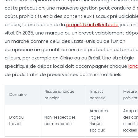
cette précaution, une mauvaise gestion peut conduire à
coûts prohibitifs et à des contentieux fiscaux préjudiciable
ailleurs, la protection de la
propriété intellectuelle
joue un 
vital. En 2025, une marque ou un brevet valablement dépo
un marché comme celui des États-Unis ou de l’Union
européenne ne garantit en rien une protection automati
ailleurs, par exemple en Chine ou au Brésil. Une stratégie
spécifique de dépôt local doit accompagner chaque
lan
de produit afin de préserver ses actifs immatériels.
Risque juridique
Impact
Mesure
Domaine
principal
potentiel
prévent
Amendes,
Adapta
Droit du
Non-respect des
litiges,
des con
travail
normes locales
risques
et polit
sociaux
locales