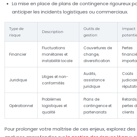
La mise en place de plans de contingence rigoureux p
anticiper les incidents logistiques ou commerciaux.
Type de
Outils de
Impact
Description
risque
gestion
potentie
Fluctuations
Couvertures de
Pertes
Financier
monétaires et
change,
financi
instabilité locale
diversification
importa
Audits,
Coûts
Litiges et non-
Juridique
assistance
judiciai
conformités
juridique
réputat
Problèmes
Plans de
Retards
Opérationnel
logistiques et
contingence et
pertes 
qualité
partenariats
clients
Pour prolonger votre maîtrise de ces enjeux, explorez des