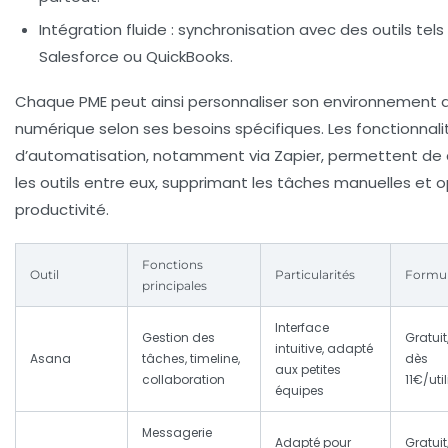
Intégration fluide
: synchronisation avec des outils tels
Salesforce ou QuickBooks.
Chaque PME peut ainsi personnaliser son environnement d
numérique selon ses besoins spécifiques. Les fonctionnali
d’automatisation, notamment via Zapier, permettent de
les outils entre eux, supprimant les tâches manuelles et o
productivité.
Fonctions
Outil
Particularités
Formul
principales
Interface
Gestion des
Gratui
intuitive, adapté
Asana
tâches, timeline,
dès
aux petites
collaboration
11€/uti
équipes
Messagerie
Adapté pour
Gratui