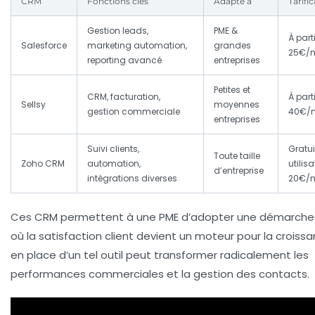
CRM
Fonctions clés
Adapté à
Tarifi
Gestion leads,
PME &
À part
Salesforce
marketing automation,
grandes
25€/
reporting avancé
entreprises
Petites et
CRM, facturation,
À part
Sellsy
moyennes
gestion commerciale
40€/
entreprises
Suivi clients,
Gratui
Toute taille
Zoho CRM
automation,
utilis
d’entreprise
intégrations diverses
20€/
Ces CRM permettent à une PME d’adopter une démarche 
où la satisfaction client devient un moteur pour la croissa
en place d’un tel outil peut transformer radicalement les
performances commerciales et la gestion des contacts.