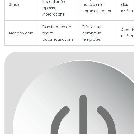
instantanée,
Slack
accélérer la
dès
appels,
communication
6€/uti
intégrations
Planification de
Très visuel,
À parti
Monday.com
projet,
nombreux
8€/uti
automatisations
templates