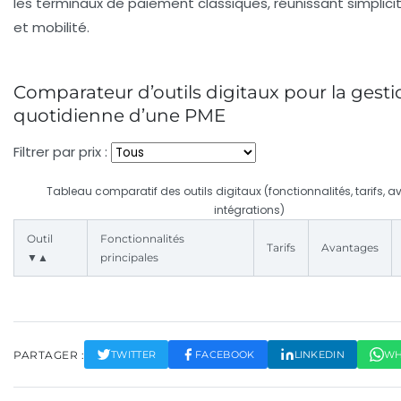
les terminaux de paiement classiques, réunissant simplici
et mobilité.
Comparateur d’outils digitaux pour la gesti
quotidienne d’une PME
Filtrer par prix :
Tableau comparatif des outils digitaux (fonctionnalités, tarifs, 
intégrations)
Outil
Fonctionnalités
Tarifs
Avantages
▼▲
principales
PARTAGER :
TWITTER
FACEBOOK
LINKEDIN
WH