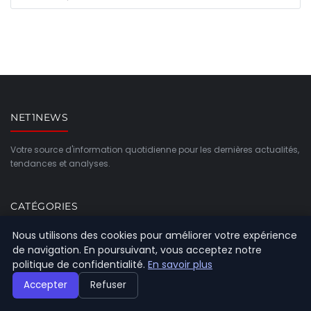
NET1NEWS
Votre source d'information quotidienne pour les dernières actualités,
tendances et analyses.
CATÉGORIES
Nous utilisons des cookies pour améliorer votre expérience
Création d’entreprise
de navigation. En poursuivant, vous acceptez notre
politique de confidentialité.
En savoir plus
General
Accepter
Refuser
Gestion et finances