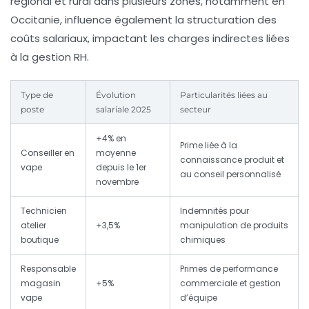
régional et rural dans plusieurs zones, notamment en
Occitanie, influence également la structuration des
coûts salariaux, impactant les charges indirectes liées
à la gestion RH.
Type de
Évolution
Particularités liées au
poste
salariale 2025
secteur
+4% en
Prime liée à la
Conseiller en
moyenne
connaissance produit et
vape
depuis le 1er
au conseil personnalisé
novembre
Technicien
Indemnités pour
atelier
+3,5%
manipulation de produits
boutique
chimiques
Responsable
Primes de performance
magasin
+5%
commerciale et gestion
vape
d’équipe