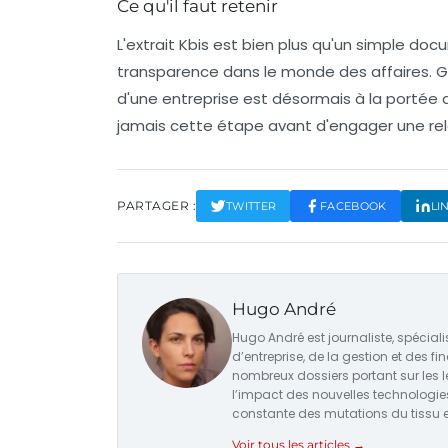
Ce qu'il faut retenir
L'extrait Kbis est bien plus qu'un simple doc
transparence dans le monde des affaires. Grâc
d'une entreprise est désormais à la portée 
jamais cette étape avant d'engager une re
PARTAGER :
TWITTER
FACEBOOK
LI
Hugo André
Hugo André est journaliste, spécial
d’entreprise, de la gestion et des fi
nombreux dossiers portant sur les l
l’impact des nouvelles technologie
constante des mutations du tissu e
Voir tous les articles →