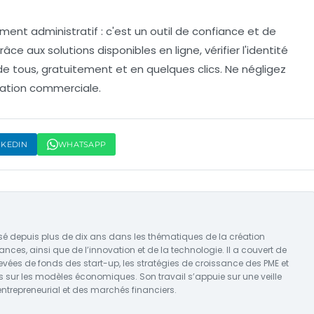
ument administratif : c'est un outil de confiance et de
e aux solutions disponibles en ligne, vérifier l'identité
de tous, gratuitement et en quelques clics. Ne négligez
lation commerciale.
NKEDIN
WHATSAPP
isé depuis plus de dix ans dans les thématiques de la création
nances, ainsi que de l’innovation et de la technologie. Il a couvert de
evées de fonds des start-up, les stratégies de croissance des PME et
s sur les modèles économiques. Son travail s’appuie sur une veille
ntrepreneurial et des marchés financiers.