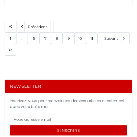
Précédent
1
...
6
7
8
9
10
11
Suivant
NEWSLETTER
Inscrivez-vous pour recevoir nos derniers articles directement
dans votre boîte mail.
S'INSCRIRE