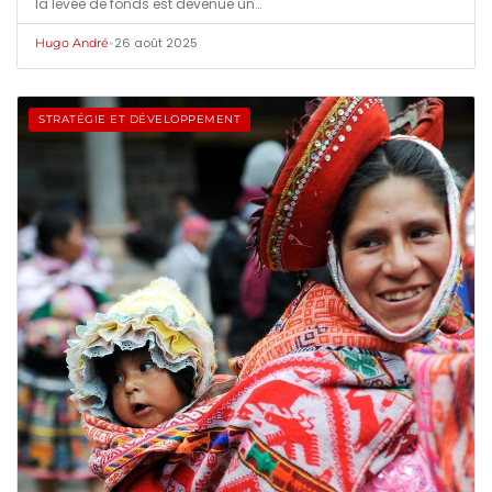
la levée de fonds est devenue un…
•
26 août 2025
Hugo André
STRATÉGIE ET DÉVELOPPEMENT