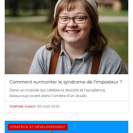
Comment surmonter le syndrome de l’imposteur ?
Dans un monde qui célèbre la réussite et l’excellence,
beaucoup vivent dans l’ombre d’un doute…
•
26 août 2025
Mathilde Aubert
STRATÉGIE ET DÉVELOPPEMENT