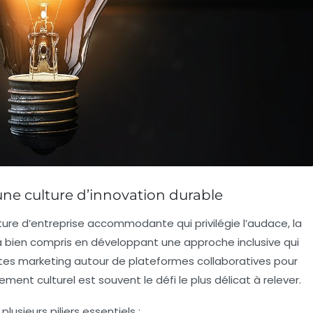
 une culture d’innovation durable
ture d’entreprise accommodante qui privilégie l’audace, la
 l’a bien compris en développant une approche inclusive qui
stes marketing autour de plateformes collaboratives pour
ent culturel est souvent le défi le plus délicat à relever.
lusieurs piliers essentiels :