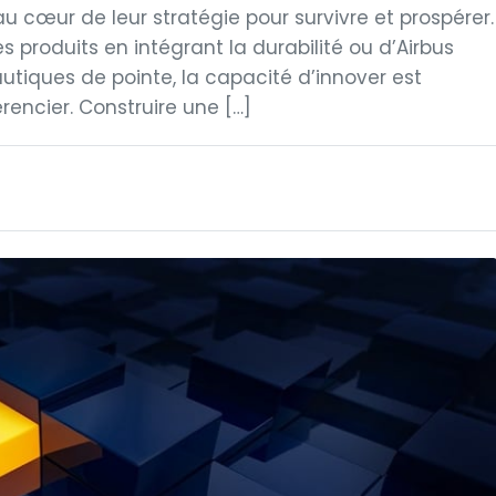
u cœur de leur stratégie pour survivre et prospérer.
es produits en intégrant la durabilité ou d’Airbus
tiques de pointe, la capacité d’innover est
rencier. Construire une […]