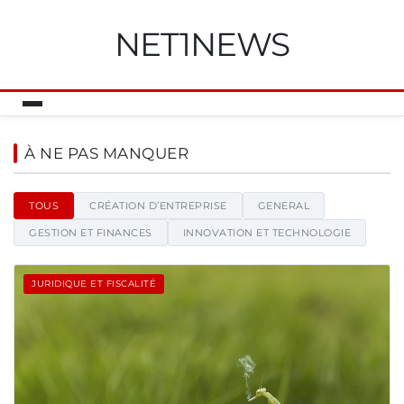
NET1NEWS
Net1news - Blog d'actualités et
À NE PAS MANQUER
TOUS
CRÉATION D’ENTREPRISE
GENERAL
GESTION ET FINANCES
INNOVATION ET TECHNOLOGIE
JURIDIQUE ET FISCALITÉ